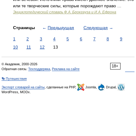
или те творческие силы, которые порождают право …
Энциклопедический словарь Ф.А. Брокгауза и И.А. Ефрона
Страницы
←
Предыдущая
Следующая
→
1
2
3
4
5
6
7
8
9
10
11
12
13
© Академик, 2000-2026
18+
Обратная связь:
Техподдержка
,
Реклама на сайте
👣 Путешествия
Экспорт словарей на сайты
, сделанные на PHP,
Joomla,
Drupal,
WordPress, MODx.