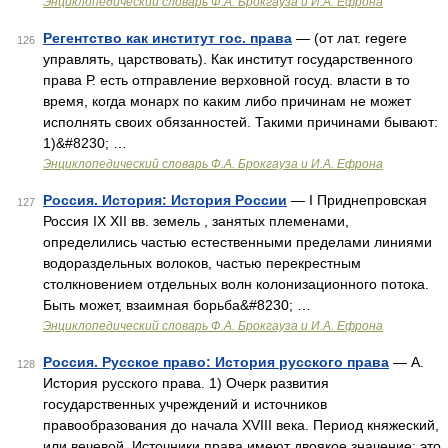
Энциклопедический словарь Ф.А. Брокгауза и И.А. Ефрона
Регентство как институт гос. права
— (от лат. regere
126
управлять, царствовать). Как институт государственного
права Р. есть отправление верховной госуд. власти в то
время, когда монарх по каким либо причинам не может
исполнять своих обязанностей. Такими причинами бывают:
1)&#8230; …
Энциклопедический словарь Ф.А. Брокгауза и И.А. Ефрона
Россия. История: История России
— I Приднепровская
127
Россия IX XII вв. земель , занятых племенами,
определились частью естественными пределами линиями
водораздельных волоков, частью перекрестным
столкновением отдельных волн колонизационного потока.
Быть может, взаимная борьба&#8230; …
Энциклопедический словарь Ф.А. Брокгауза и И.А. Ефрона
Россия. Русское право: История русского права
— А.
128
История русского права. 1) Очерк развития
государственных учреждений и источников
правообразования до начала XVIII века. Период княжеский,
или вечевой. Источники права имеют двоякое значение: это